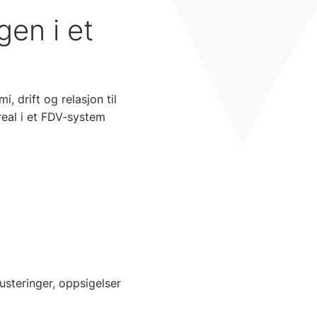
gen i et
 drift og relasjon til
real i et FDV-system
usteringer, oppsigelser