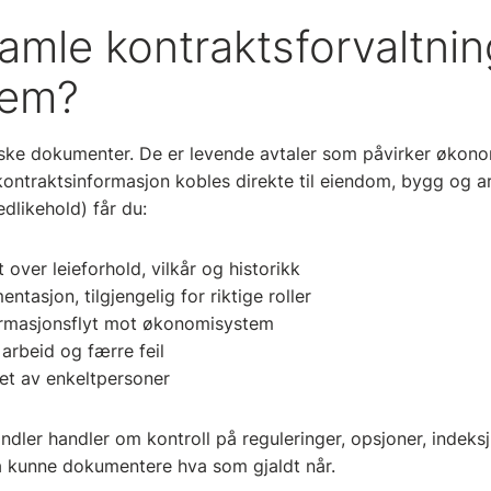
amle kontraktsforvaltnin
tem?
iske dokumenter. De er levende avtaler som påvirker økonomi,
 kontraktsinformasjon kobles direkte til eiendom, bygg og a
vedlikehold) får du:
 over leieforhold, vilkår og historikk
ntasjon, tilgjengelig for riktige roller
ormasjonsflyt mot økonomisystem
arbeid og færre feil
et av enkeltpersoner
ndler handler om kontroll på reguleringer, opsjoner, indeksj
å kunne dokumentere hva som gjaldt når.