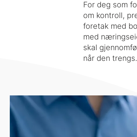
For deg som fo
om kontroll, p
foretak med bol
med næringseie
skal gjennomfø
når den trengs