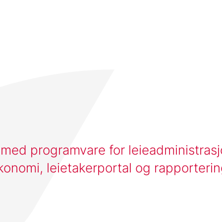
 med programvare for leieadministras
konomi, leietakerportal og rapporteri