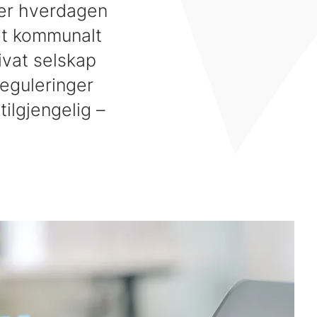
ler hverdagen
 et kommunalt
rivat selskap
eguleringer
ilgjengelig –