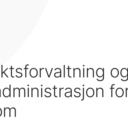
ktsforvaltning o
administrasjon fo
om