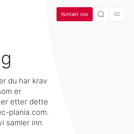
Kontakt oss
ng
r du har krav
som er
er etter dette
tec-plania.com.
i samler inn