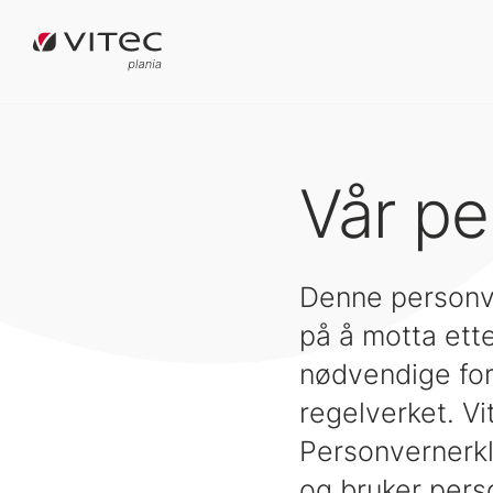
Vår pe
Denne personve
på å motta ett
nødvendige for 
regelverket. Vi
Personvernerkl
og bruker pers