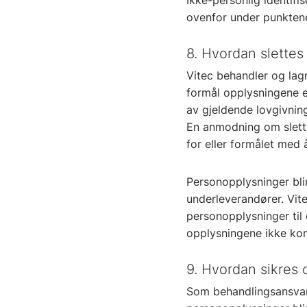
Ikke-personlig identifi
ovenfor under punkten
8. Hvordan slettes
Vitec behandler og lag
formål opplysningene e
av gjeldende lovgivnin
En anmodning om sletti
for eller formålet med
Personopplysninger blir 
underleverandører. Vite
personopplysninger til
opplysningene ikke kom
9. Hvordan sikres
Som behandlingsansvarl