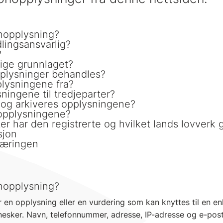
onopplysning?
lingsansvarlig?
?
lige grunnlaget?
pplysninger behandles?
plysningene fra?
ningene til tredjeparter?
 og arkiveres opplysningene?
 opplysningene?
ter har den registrerte og hvilket lands lovverk 
sjon
klæringen
onopplysning?
en opplysning eller en vurdering som kan knyttes til en en
esker. Navn, telefonnummer, adresse, IP-adresse og e-pos