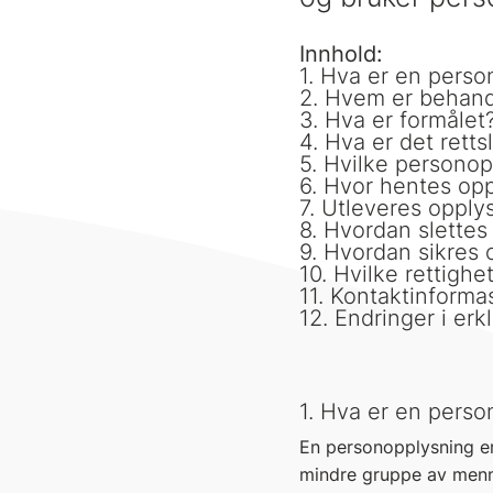
Innhold:
1. Hva er en pers
2. Hvem er behand
3. Hva er formålet
4. Hva er det retts
5. Hvilke persono
6. Hvor hentes op
7. Utleveres opplys
8. Hvordan slettes
9. Hvordan sikres
10. Hvilke rettighe
11. Kontaktinforma
12. Endringer i er
1. Hva er en pers
En personopplysning er 
mindre gruppe av menn