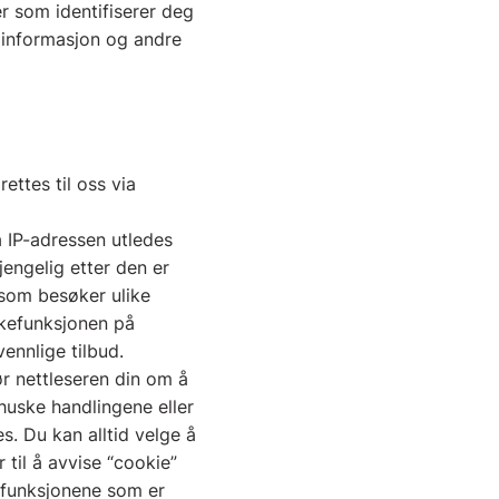
r som identifiserer deg
r informasjon og andre
ttes til oss via
a IP-adressen utledes
jengelig etter den er
 som besøker ulike
økefunksjonen på
ennlige tilbud.
r nettleseren din om å
huske handlingene eller
s. Du kan alltid velge å
til å avvise “cookie”
v funksjonene som er