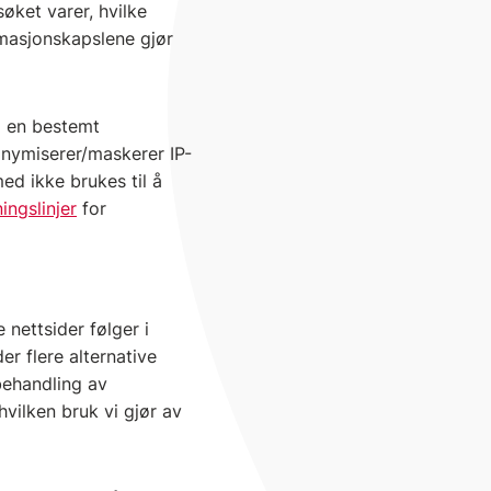
øket varer, hvilke
rmasjonskapslene gjør
l en bestemt
onymiserer/maskerer IP-
d ikke brukes til å
ingslinjer
for
nettsider følger i
r flere alternative
 behandling av
vilken bruk vi gjør av