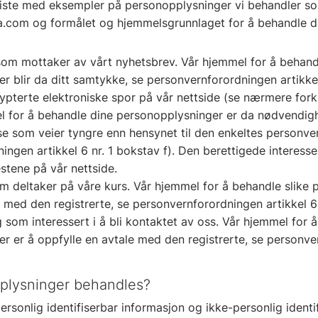
liste med eksempler på personopplysninger vi behandler so
nia.com og formålet og hjemmelsgrunnlaget for å behandle d
som mottaker av vårt nyhetsbrev. Vår hjemmel for å behand
r blir da ditt samtykke, se personvernforordningen artikkel 
rypterte elektroniske spor på vår nettside (se nærmere fork
l for å behandle dine personopplysninger er da nødvendigh
sse som veier tyngre enn hensynet til den enkeltes personve
ingen artikkel 6 nr. 1 bokstav f). Den berettigede interesse
stene på vår nettside.
 deltaker på våre kurs. Vår hjemmel for å behandle slike 
 med den registrerte, se personvernforordningen artikkel 6 
 som interessert i å bli kontaktet av oss. Vår hjemmel for 
r er å oppfylle en avtale med den registrerte, se personve
pplysninger behandles?
rsonlig identifiserbar informasjon og ikke-personlig identi