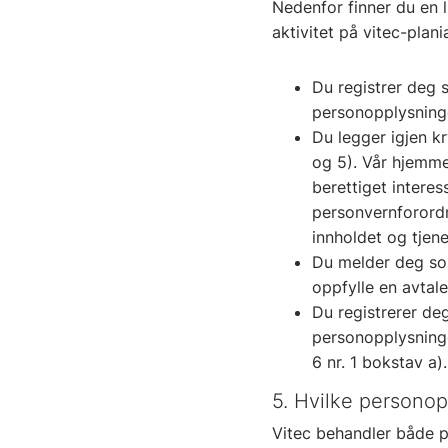
Nedenfor finner du en 
aktivitet på vitec-pla
Du registrer deg 
personopplysninge
Du legger igjen k
og 5). Vår hjemme
berettiget intere
personvernforordn
innholdet og tjene
Du melder deg som
oppfylle en avtale
Du registrerer deg
personopplysninge
6 nr. 1 bokstav a).
5. Hvilke persono
Vitec behandler både pe