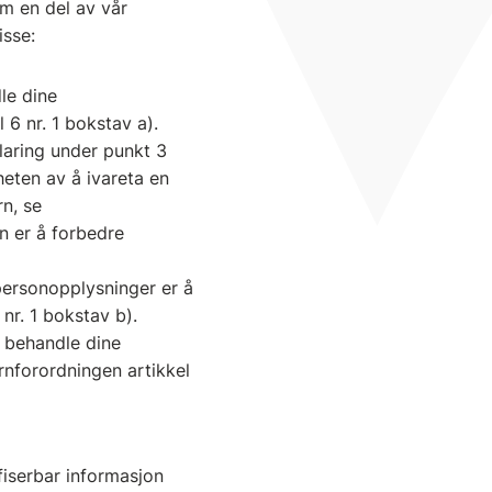
m en del av vår
isse:
le dine
6 nr. 1 bokstav a).
laring under punkt 3
eten av å ivareta en
rn, se
n er å forbedre
personopplysninger er å
nr. 1 bokstav b).
å behandle dine
rnforordningen artikkel
fiserbar informasjon