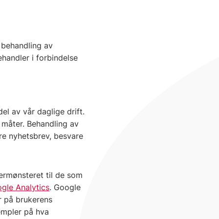
s behandling av
handler i forbindelse
l av vår daglige drift.
e måter. Behandling av
ere nyhetsbrev, besvare
kermønsteret til de som
gle Analytics
. Google
r på brukerens
empler på hva