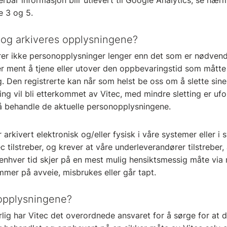
serbar informasjon blir utlevert til Google Analytics, se næ
e 3 og 5.
 og arkiveres opplysningene?
rer ikke personopplysninger lenger enn det som er nødvendi
r ment å tjene eller utover den oppbevaringstid som måtte 
g. Den registrerte kan når som helst be oss om å slette sin
ng vil bli etterkommet av Vitec, med mindre sletting er u
 å behandle de aktuelle personopplysningene.
arkivert elektronisk og/eller fysisk i våre systemer eller i 
c tilstreber, og krever at våre underleverandører tilstreber
 enhver tid skjer på en mest mulig hensiktsmessig måte via
mer på avveie, misbrukes eller går tapt.
 opplysningene?
ig har Vitec det overordnede ansvaret for å sørge for at d