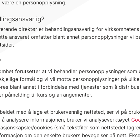
å være en personopplysning.
lingsansvarlig?
trerende direktør er behandlingsansvarlig for virksomheten
tte ansvaret omfatter blant annet personopplysninger vi be
sider.
?
omhet forutsetter at vi behandler personopplysninger som de
skjellige formål og vi vil motta personopplysninger på ulik
res blant annet i forbindelse med tjenester som å distribu
ler påmelding til kurs og arrangementer.
beidet med å lage et brukervennlig nettsted, ser vi på bru
r å analysere informasjonen, bruker vi analyseverktøyet
Goo
masjonskapsler/cookies (små tekstfiler som nettstedet lagre
formasjon om den enkelte brukers bevegelser på nett. Eks