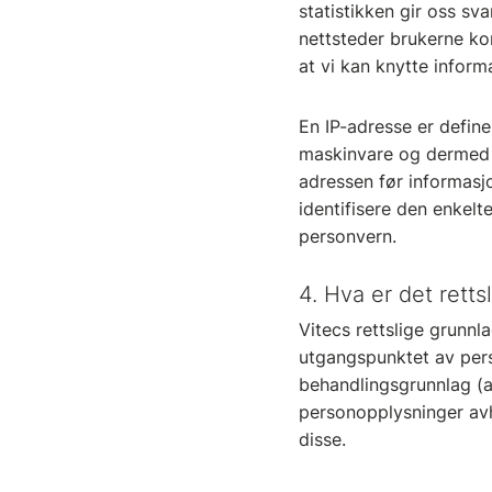
statistikken gir oss sv
nettsteder brukerne ko
at vi kan knytte inform
En IP-adresse er defin
maskinvare og dermed t
adressen før informasj
identifisere den enkel
personvern.
4. Hva er det retts
Vitecs rettslige grunnl
utgangspunktet av pers
behandlingsgrunnlag (a –
personopplysninger avh
disse.