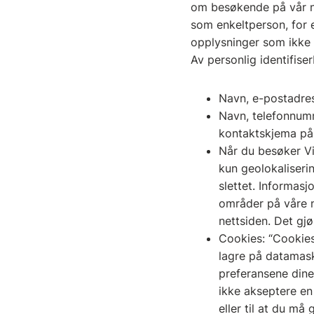
om besøkende på vår ne
som enkeltperson, for 
opplysninger som ikke a
Av personlig identifise
Navn, e-postadres
Navn, telefonnumm
kontaktskjema på
Når du besøker Vit
kun geolokaliserin
slettet. Informas
områder på våre n
nettsiden. Det gjø
Cookies: “Cookies
lagre på datamask
preferansene dine 
ikke akseptere en
eller til at du m