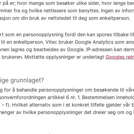
ar på er; hvor mange som besøker ulike sider, hvor lenge bes
mmer fra og hvilke nettlesere som benyttes. Ingen av info
asjon om din bruk av nettstedet til deg som enkeltperson.
ert som en personopplysning fordi den kan spores tilbake ti
il en enkeltperson. Vitec bruker Google Analytics som an
onen lagres og bearbeides av Google. IP-adressen kan derme
te brukeren. Mottatte opplysninger er underlagt
Googles retn
lige grunnlaget?
ag for å behandle personopplysninger om besøkende til våre 
onvernforordningen artikkel 6 nr. 1. Bestemmelsen inneholde
 f). Hvilket alternativ som i et konkret tilfelle gjelder vår
enger av hvilke personopplysninger det dreier seg om og h