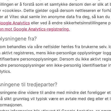
stillingen er å forstå som et samtykke dersom den er slik at
v «cookies». Dette gjelder også dersom nettleseren er forhå
er at Vitec skal samle inn anonyme data fra deg, så kan d
oogle Analytics
eller ved å endre sikkerhetsinnstillingene 
on mot Google Analytics-registrering.
plysningene fra?
m behandles via våre nettsider hentes fra brukerne selv. Id
aktivt registreres, mens ikke-personlige opplysninger logg
dentifiserbare personopplysninger. Dersom du ikke aktivt regi
ndre personopplysninger enn ikke-personlig identifiserbar i
ytics.
ningene til tredjeparter?
sningene dine videre til andre med mindre det foreligger et 
å slikt grunnlag vil typisk være en avtale med deg eller et
formasjonen.