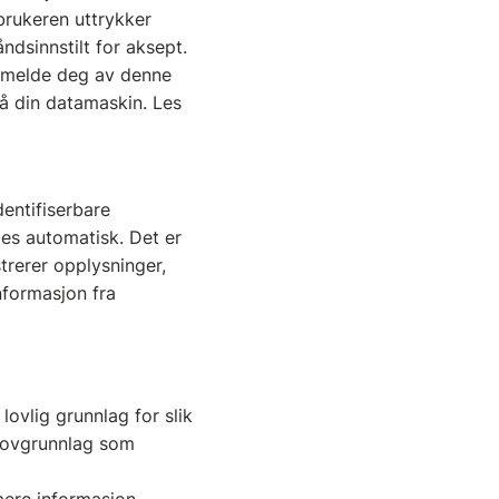
 brukeren uttrykker
ndsinnstilt for aksept.
u melde deg av denne
på din datamaskin. Les
entifiserbare
es automatisk. Det er
strerer opplysninger,
nformasjon fra
lovlig grunnlag for slik
 lovgrunnlag som