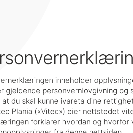
rsonvernerklæri
rnerklæringen inneholder opplysninge
er gjeldende personvernlovgivning og 
at du skal kunne ivareta dine rettighet
tec Plania («Vitec») eier nettstedet vi
æringen forklarer hvordan og hvorfor v
onopplysninger fra denne nettsiden.