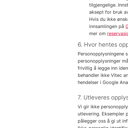
tilgjengelige. Inn
aksept for bruk a
Hvis du ikke ønsk
innsamlingen på
G
mer om
reservasj
6. Hvor hentes op
Personopplysningene so
personopplysninger må 
frivillig å legge inn i
behandler ikke Vitec a
hendelser i Google Anal
7. Utleveres opplys
Vi gir ikke personopply
utlevering. Eksempler p
pålegger oss å gi ut in