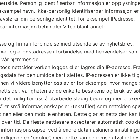
ttside. Personlig identifiserbar informasjon er opplysninge
eksempel navn. Ikke-personlig identifiserbar informasjon e
vslører din personlige identitet, for eksempel IPadresse.
rbar informasjon behandler Vitec blant annet:
se og firma i forbindelse med utsendelse av nyhetsbrev.
er og e-postadresse i forbindelse med henvendelser som re
 vår hjemmeside.
ecs nettsider verken logges eller lagres din IP-adresse. Fr
gsdata før den umiddelbart slettes. IP-adressen er ikke tilg
jonen vi videre benytter oss av er for eksempel hvor mange
ettsider, varigheten av de enkelte besøkene og bruk av s
r det mulig for oss å utarbeide stadig bedre og mer brukerv
” er små informasjonskapsler (tekstfiler) som nettsiden spø
inen eller den mobile enheten. Dette gjør at nettsiden kan 
over tid. De fleste nettlesere aksepterer automatisk cookie
 informasjonskapsel ved å endre datamaskinens innstillinger 
å godkjenne en “cookie”, men dette kan begrense utvalget a