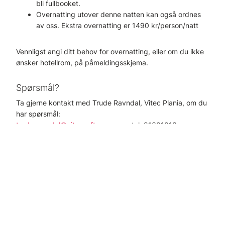
bli fullbooket.
Overnatting utover denne natten kan også ordnes
av oss. Ekstra overnatting er 1490 kr/person/natt
Vennligst angi ditt behov for overnatting, eller om du ikke
ønsker hotellrom, på påmeldingsskjema.
Spørsmål?
Ta gjerne kontakt med Trude Ravndal, Vitec Plania, om du
har spørsmål:
trude.ravndal@vitecsoftware.com
, tel: 91301013
Vi ønsker tidligst mulig påmelding