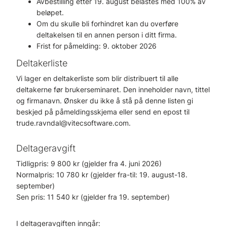
Avbestilling etter 19. august belastes med 100% av
beløpet.
Om du skulle bli forhindret kan du overføre
deltakelsen til en annen person i ditt firma.
Frist for påmelding: 9. oktober 2026
Deltakerliste
Vi lager en deltakerliste som blir distribuert til alle
deltakerne før brukerseminaret. Den inneholder navn, tittel
og firmanavn. Ønsker du ikke å stå på denne listen gi
beskjed på påmeldingsskjema eller send en epost til
trude.ravndal@vitecsoftware.com.
Deltageravgift
Tidligpris: 9 800 kr (gjelder fra 4. juni 2026)
Normalpris: 10 780 kr (gjelder fra-til: 19. august-18.
september)
Sen pris: 11 540 kr (gjelder fra 19. september)
I deltageravgiften inngår: